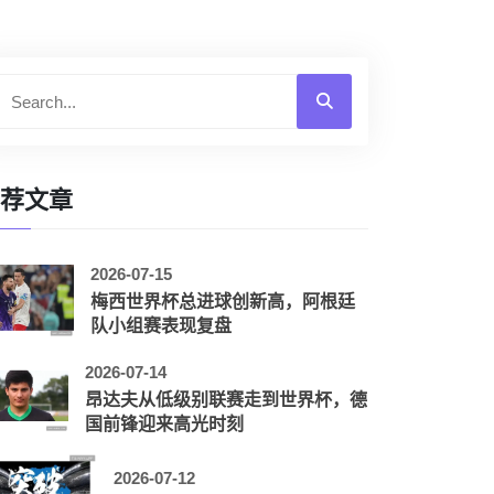
荐文章
2026-07-15
梅西世界杯总进球创新高，阿根廷
队小组赛表现复盘
2026-07-14
昂达夫从低级别联赛走到世界杯，德
国前锋迎来高光时刻
2026-07-12