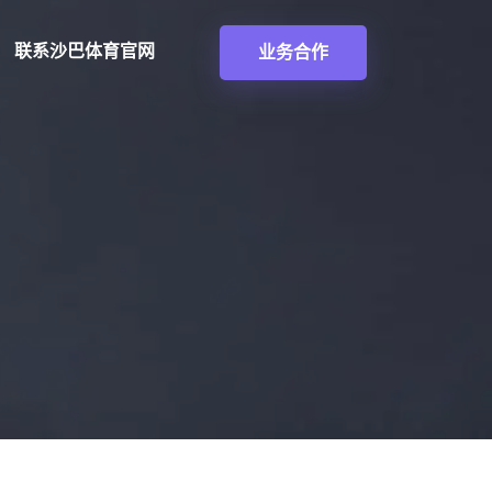
联系
沙巴体育官网
业务合作