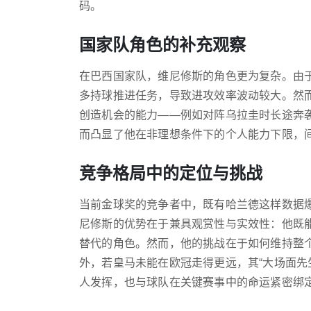
码。
国家队角色的补充观察
在巴西国家队，维尼修斯的角色更为复杂。由
多持球推进任务，导致进攻效率波动较大。然而
创造机会的能力——例如对阵乌拉圭时长途奔
而凸显了他在非理想条件下的个人能力下限，
竞争格局中的定位与挑战
当前金球奖的竞争者中，既有哈兰德这样数据
尼修斯的优势在于兼具观赏性与实效性：他既
替代的角色。然而，他的挑战在于如何维持整
外，若皇马未能在欧冠走得更远，其“大场面先
人发挥，也与球队在关键赛事中的命运紧密绑