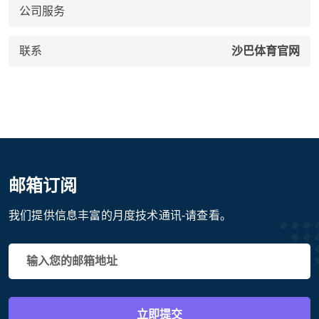
公司服务
联系
沙巴体育官网
邮箱订阅
我们提供信息丰富的月度技术通讯-请查看。
立即提交