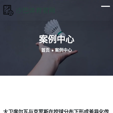
案例中心
首页
案例中心
大卫席尔瓦与克罗斯在控球分布下形成差异化传