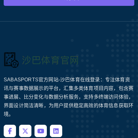
SABASPORTS官方网站-沙巴体育在线登录：专注体育资
讯与赛事数据展示的平台，汇集多类体育项目内容，包含赛
事进展、比分变化与数据分析服务，支持多终端访问体验，
界面设计简洁清晰，为用户提供稳定高效的体育信息获取环
境。