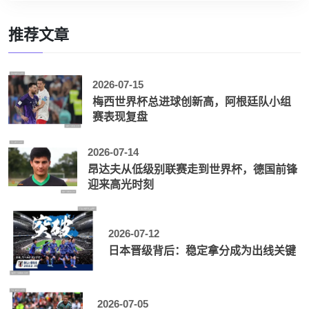
推荐文章
2026-07-15
梅西世界杯总进球创新高，阿根廷队小组
赛表现复盘
2026-07-14
昂达夫从低级别联赛走到世界杯，德国前锋
迎来高光时刻
2026-07-12
日本晋级背后：稳定拿分成为出线关键
2026-07-05