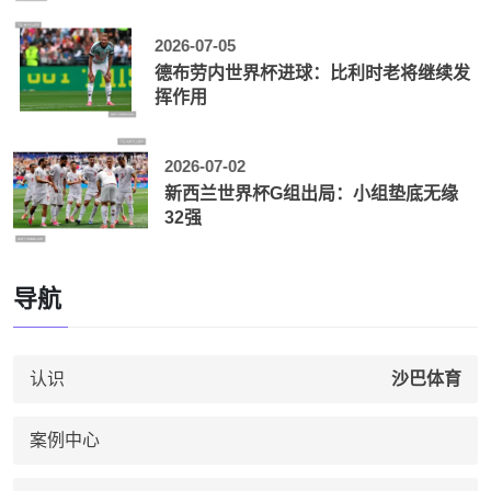
2026-07-05
德布劳内世界杯进球：比利时老将继续发
挥作用
2026-07-02
新西兰世界杯G组出局：小组垫底无缘
32强
导航
认识
沙巴体育
案例中心