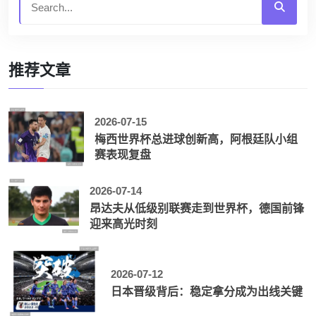
推荐文章
2026-07-15
梅西世界杯总进球创新高，阿根廷队小组
赛表现复盘
2026-07-14
昂达夫从低级别联赛走到世界杯，德国前锋
迎来高光时刻
2026-07-12
日本晋级背后：稳定拿分成为出线关键