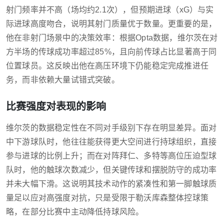
射门频率并不高（场均约2.1次），但预期进球（xG）与实
际进球高度吻合，说明其射门质量优于数量。更重要的是，
他在非射门场景中的决策效率：根据Opta数据，维尔茨在对
方半场的传球成功率超过85%，且向前传球占比显著高于同
位置球员。这反映出他在高压环境下仍能稳定完成推进任
务，而非依赖大量试错式突破。
比赛强度对表现的影响
维尔茨的数据稳定性在不同对手级别下存在明显差异。面对
中下游球队时，他往往能获得更大空间进行持球组织，直接
参与进球的比例上升；而在对阵拜仁、多特等高位压迫型球
队时，他的触球次数减少，但关键传球和摆脱防守的成功率
并未大幅下滑。这说明其技术动作的紧凑性和第一脚触球质
量足以应对高强度对抗，只是受限于勒沃库森整体控球策
略，在部分比赛中主动降低持球风险。