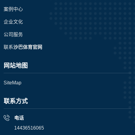
案例中心
企业文化
公司服务
联系
沙巴体育官网
网站地图
SiteMap
联系方式
电话
14436516065