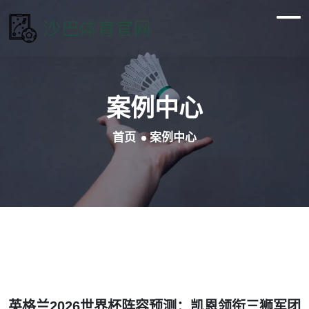
案例中心
首页
案例中心
英格兰2026世界杯阵容预测：凯恩领衔三狮军团