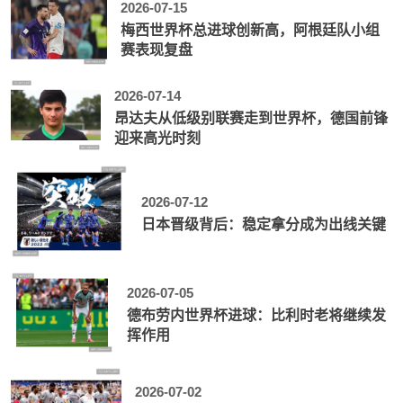
2026-07-15
梅西世界杯总进球创新高，阿根廷队小组
赛表现复盘
2026-07-14
昂达夫从低级别联赛走到世界杯，德国前锋
迎来高光时刻
2026-07-12
日本晋级背后：稳定拿分成为出线关键
2026-07-05
德布劳内世界杯进球：比利时老将继续发
挥作用
2026-07-02