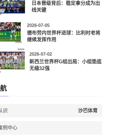
日本晋级背后：稳定拿分成为出
线关键
2026-07-05
德布劳内世界杯进球：比利时老将
继续发挥作用
2026-07-02
新西兰世界杯G组出局：小组垫底
无缘32强
航
认识
沙巴体育
案例中心