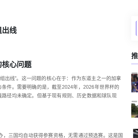
组出线
推
的核心问题
小组出线”。这一问题的核心在于：作为东道主之一的加拿
件。需要明确的是，截至2024年，2026年世界杯的
线路径均未确定。但基于现有规则、历史数据和球队现
主办，三国均自动获得参赛资格，无需通过预选赛。这是国