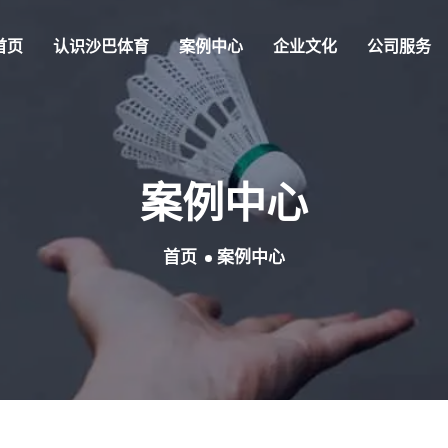
首页
认识
沙巴体育
案例中心
企业文化
公司服务
案例中心
首页
案例中心