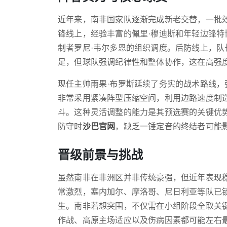
近年来，南非国家队逐渐完成新老交替，一批
锋线上，经验丰富的佩里·穆迪斯和年轻边锋特
制者罗尼·韦尔多恩的组织调度。后防线上，队
足，但球队强调纪律性和整体协作，这在高强
现任主帅雨果·布罗斯延续了务实的战术路线
非常采用紧凑阵型压缩空间，利用边路速度制
斗。这种灵活调整的能力是其预选赛的关键优
防守时
沙巴官网
，缺乏一锤定音的终结者可能
晋级前景与挑战
虽然南非在非洲区并非传统豪强，但近年表现
常激烈，塞内加尔、摩洛哥、尼日利亚等队已
生。南非若想突围，不仅需在小组阶段全取关
作战、高原主场适应以及伤病因素都可能左右