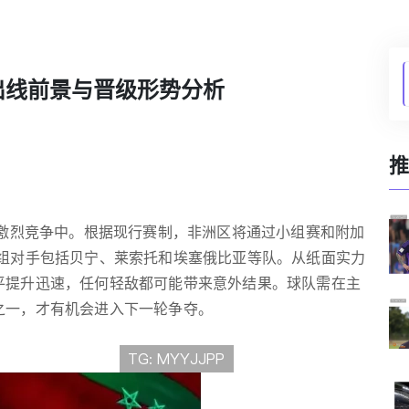
：出线前景与晋级形势分析
推
的激烈竞争中。根据现行赛制，非洲区将通过小组赛和附加
同组对手包括贝宁、莱索托和埃塞俄比亚等队。从纸面实力
平提升迅速，任何轻敌都可能带来意外结果。球队需在主
之一，才有机会进入下一轮争夺。