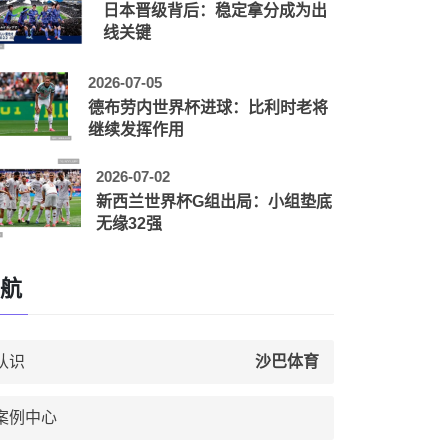
日本晋级背后：稳定拿分成为出
线关键
2026-07-05
德布劳内世界杯进球：比利时老将
继续发挥作用
2026-07-02
新西兰世界杯G组出局：小组垫底
无缘32强
航
认识
沙巴体育
案例中心