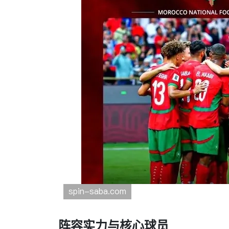
阵容实力与核心球员