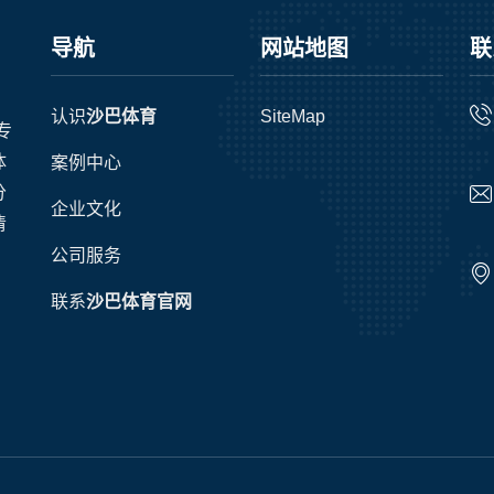
导航
网站地图
联
认识
沙巴体育
SiteMap
专
体
案例中心
分
企业文化
清
。
公司服务
联系
沙巴体育官网