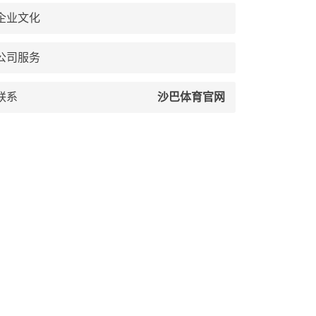
企业文化
公司服务
联系
沙巴体育官网