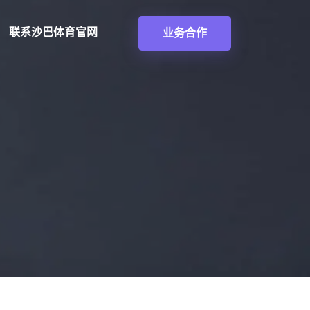
联系
沙巴体育官网
业务合作