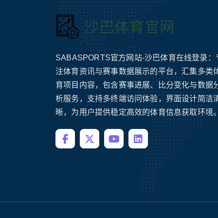
SABASPORTS官方网站-沙巴体育在线登录：
注体育资讯与赛事数据展示的平台，汇集多类
育项目内容，包含赛事进展、比分变化与数据
析服务，支持多终端访问体验，界面设计简洁
晰，为用户提供稳定高效的体育信息获取环境