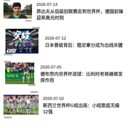
2026-07-14
昂达夫从低级别联赛走到世界杯，德国前锋
迎来高光时刻
2026-07-12
日本晋级背后：稳定拿分成为出线关键
2026-07-05
德布劳内世界杯进球：比利时老将继续发
挥作用
2026-07-02
新西兰世界杯G组出局：小组垫底无缘
32强