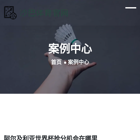
案例中心
首页
案例中心
阿尔及利亚世界杯抢分机会在哪里