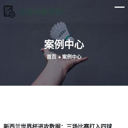
案例中心
首页
案例中心
新西兰世界杯进攻数据：三场比赛打入四球