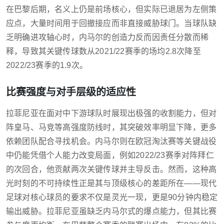
在巴黎后期，名义上仍是前场核心，但实际已退居为左侧策
应点，大量时间用于回撤接应而非直接威胁球门。当球队缺
乏明确进攻轴心时，内马尔的创造力反而因责任分散而稀
释，导致其关键传球数从2021/22赛季的场均2.8次降至
2022/23赛季的1.9次。
比赛强度与对手层级的适应性
拉菲尼亚在面对中下游球队时展现出极强的收割能力，但对
阵皇马、马竞等高强度防线时，其突破效率明显下降，更多
依赖团队配合寻找机会。内马尔则在欧冠淘汰赛等关键战役
中仍能凭借个人能力改变局面，例如2022/23赛季对阵拜仁
的次回合，他贡献两次关键传球并主导反击。然而，这种高
光时刻的不可持续性正是其与顶级核心的差距所在——现代
足球对核心球员的要求不仅是灵光一现，更是90分钟内稳定
输出威胁。拉菲尼亚虽缺乏内马尔式的爆点能力，但其比赛