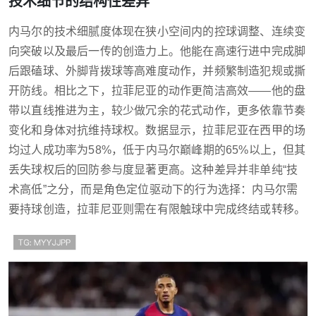
技术细节的结构性差异
内马尔的技术细腻度体现在狭小空间内的控球调整、连续变
向突破以及最后一传的创造力上。他能在高速行进中完成脚
后跟磕球、外脚背拨球等高难度动作，并频繁制造犯规或撕
开防线。相比之下，拉菲尼亚的动作更简洁高效——他的盘
带以直线推进为主，较少做冗余的花式动作，更多依靠节奏
变化和身体对抗维持球权。数据显示，拉菲尼亚在西甲的场
均过人成功率为58%，低于内马尔巅峰期的65%以上，但其
丢失球权后的回防参与度显著更高。这种差异并非单纯“技
术高低”之分，而是角色定位驱动下的行为选择：内马尔需
要持球创造，拉菲尼亚则需在有限触球中完成终结或转移。