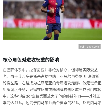
核心角色对进攻权重的影响
在巴萨体系中，拉菲尼亚并非绝对核心，但却是实际受益
者。由于莱万多夫斯基占据中路，亚马尔与费尔明·洛佩斯
轮换左路，右路成为拉菲尼亚的专属进攻走廊。他无需承担
组织调度任务，只需在反击或阵地战右侧区域完成射门或传
中。这种“功能化”定位反而放大了他的终结能力——其射正
率高达47%，远高于内马尔近两个赛季的32%。反观内马尔