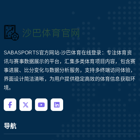
SABASPORTS官方网站-沙巴体育在线登录：专注体育资
讯与赛事数据展示的平台，汇集多类体育项目内容，包含赛
事进展、比分变化与数据分析服务，支持多终端访问体验，
界面设计简洁清晰，为用户提供稳定高效的体育信息获取环
境。
导航