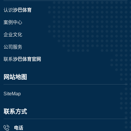
认识
沙巴体育
案例中心
企业文化
公司服务
联系
沙巴体育官网
网站地图
SiteMap
联系方式
电话