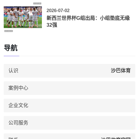
2026-07-02
新西兰世界杯G组出局：小组垫底无缘
32强
导航
认识
沙巴体育
案例中心
企业文化
公司服务