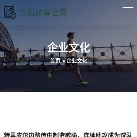
企业文化
首页
企业文化
特里皮尔边路传中制造威胁，连续助攻成为球队