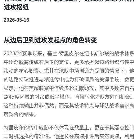
进攻枢纽
2026-05-16
从边后卫到进攻发起点的角色转变
2023/24赛季以来，基兰·特里皮尔在纽卡斯尔联的战术体系
中逐渐脱离传统右后卫的定位，更多承担起边路组织与传中
策动的核心职责。尤其在球队中场创造力受限的情况下，他
的边路持球推进与精准传中成为打破僵局的关键手段。数据
显示，他在英超联赛中连续多轮贡献助攻，其中多数来自右
路45度区域的斜吊或低平横传，直接转化为队友射门机会。
这种持续输出并非偶然，而是其技术特点与球队战术需求高
度契合的结果。
特里皮尔的传中威胁不仅体现在数量上，更在于其落点控制
与时机选择的精准性。他擅长在高速推进后突然减速，利用