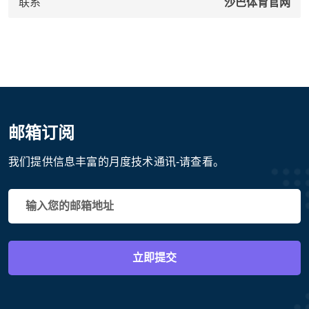
联系
沙巴体育官网
邮箱订阅
我们提供信息丰富的月度技术通讯-请查看。
立即提交