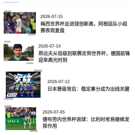
2026-07-15
梅西世界杯总进球创新高，阿根廷队小组
赛表现复盘
2026-07-14
昂达夫从低级别联赛走到世界杯，德国前锋
迎来高光时刻
2026-07-12
日本晋级背后：稳定拿分成为出线关键
2026-07-05
德布劳内世界杯进球：比利时老将继续发
挥作用