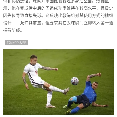
识和协防选位，球队并未因此暴露过多身后空当。数据显
示，他在完成传中后的回追成功率维持在较高水平，且极少
因失位导致直接失球。这反映出教练组对其使用方式的精细
设计——允许其前置，但要求其在丢球瞬间立即转入第一道
拦截防线。