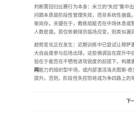
判断需回归比赛行为本身：米兰的“失控”集中出
问题本质是阶段性管理失效，而非系统性崩盘
架尚存。关键在于，教练组能否在中场休息或
人数密度。若仅依赖球员临场应变，则类似漏
趋势变化正在发生：近期训练中已尝试让穆萨
大自由度参与后场出球。这些微调旨在提升中
验在于能否在不牺牲进攻锐度的前提下，构建
网
能力的组织型中场，或内部激活洛夫图斯-
提升。否则，阶段性失控恐将成为争四路上的
下