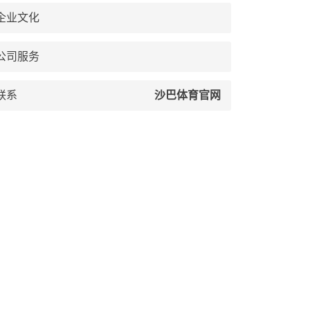
企业文化
公司服务
联系
沙巴体育官网