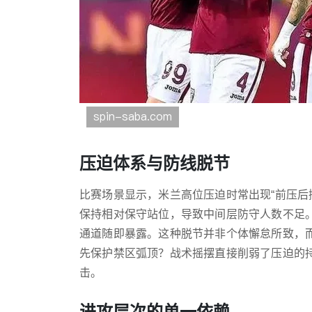
压迫体系与防线脱节
比赛场景显示，米兰高位压迫时常出现“前压后
保持相对保守站位，导致中间层防守人数不足
通道随即暴露。这种脱节并非个体懈怠所致，
先保护禁区弧顶？战术摇摆直接削弱了压迫的持
击。
进攻层次的单一依赖