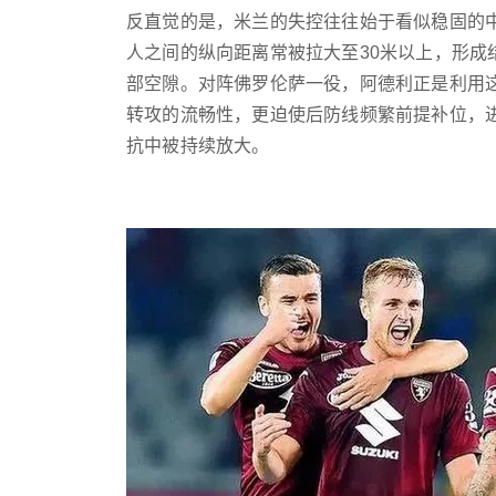
反直觉的是，米兰的失控往往始于看似稳固的
人之间的纵向距离常被拉大至30米以上，形成
部空隙。对阵佛罗伦萨一役，阿德利正是利用
转攻的流畅性，更迫使后防线频繁前提补位，
抗中被持续放大。