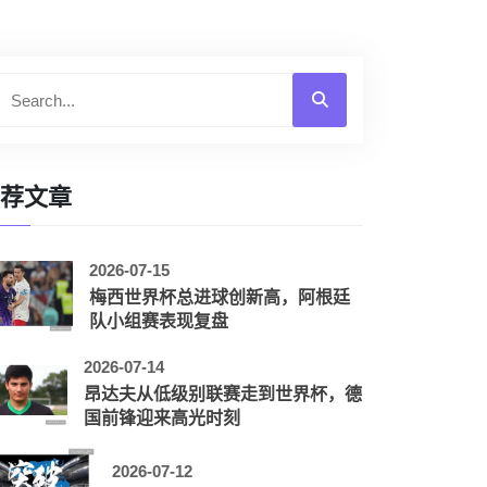
荐文章
2026-07-15
梅西世界杯总进球创新高，阿根廷
队小组赛表现复盘
2026-07-14
昂达夫从低级别联赛走到世界杯，德
国前锋迎来高光时刻
2026-07-12