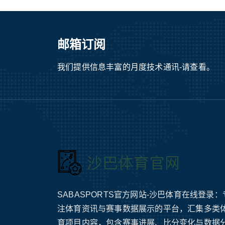
邮箱订阅
我们提供信息丰富的月度技术通讯-请查看。
SABASPORTS官方网站-沙巴体育在线登录：
注体育资讯与赛事数据展示的平台，汇集多类
育项目内容，包含赛事进展、比分变化与数据