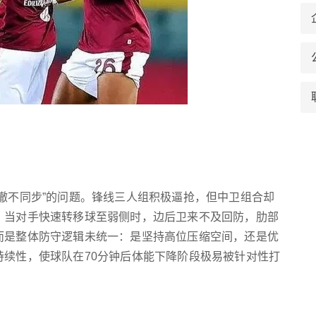
撤不同步”的问题。锋线三人组积极逼抢，但中卫组合却
。当对手快速转移球至弱侧时，边后卫来不及回防，肋部
而是整体防守逻辑未统一：是坚持高位压缩空间，还是优
续性，使球队在70分钟后体能下降阶段极易被针对性打