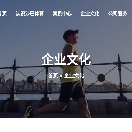
首页
认识
沙巴体育
案例中心
企业文化
公司服务
企业文化
首页
企业文化