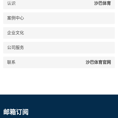
认识
沙巴体育
案例中心
企业文化
公司服务
联系
沙巴体育官网
邮箱订阅