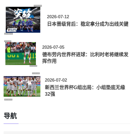
2026-07-12
日本晋级背后：稳定拿分成为出线关键
2026-07-05
德布劳内世界杯进球：比利时老将继续发
挥作用
2026-07-02
新西兰世界杯G组出局：小组垫底无缘
32强
导航