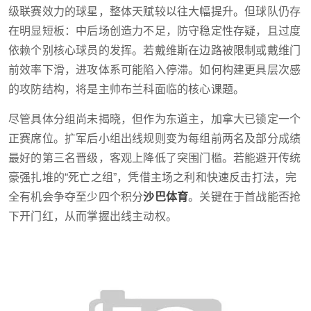
级联赛效力的球星，整体天赋较以往大幅提升。但球队仍存
在明显短板：中后场创造力不足，防守稳定性存疑，且过度
依赖个别核心球员的发挥。若戴维斯在边路被限制或戴维门
前效率下滑，进攻体系可能陷入停滞。如何构建更具层次感
的攻防结构，将是主帅布兰科面临的核心课题。
尽管具体分组尚未揭晓，但作为东道主，加拿大已锁定一个
正赛席位。扩军后小组出线规则变为每组前两名及部分成绩
最好的第三名晋级，客观上降低了突围门槛。若能避开传统
豪强扎堆的“死亡之组”，凭借主场之利和快速反击打法，完
全有机会争夺至少四个积分
沙巴体育
。关键在于首战能否抢
下开门红，从而掌握出线主动权。