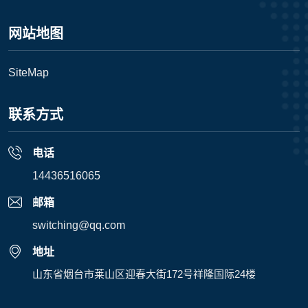
网站地图
SiteMap
联系方式
电话
14436516065
邮箱
switching@qq.com
地址
山东省烟台市莱山区迎春大街172号祥隆国际24楼