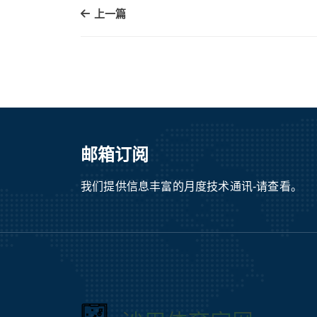
上一篇
邮箱订阅
我们提供信息丰富的月度技术通讯-请查看。