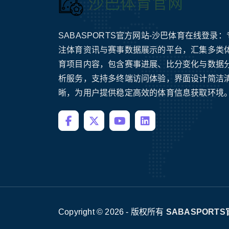
SABASPORTS官方网站-沙巴体育在线登录：
注体育资讯与赛事数据展示的平台，汇集多类
育项目内容，包含赛事进展、比分变化与数据
析服务，支持多终端访问体验，界面设计简洁
晰，为用户提供稳定高效的体育信息获取环境
Copyright © 2026 - 版权所有
SABASPOR