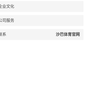
企业文化
公司服务
联系
沙巴体育官网