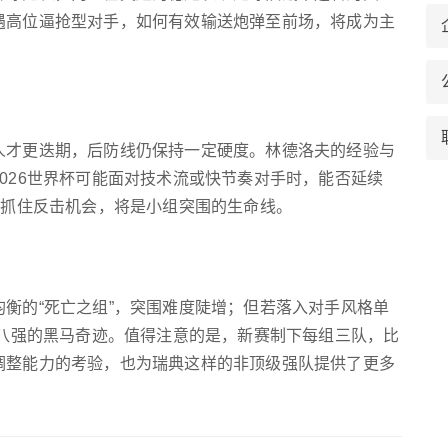
遇高位逼抢型对手，如何有效输送炮弹至前场，将成为主
人才更迭期，后防线仍保持一定硬度。林德洛夫的经验与
026世界杯可能面对技术流或快节奏对手时，能否延续
中抓住反击机会，将是小组突围的生命线。
衡的“死亡之组”，突围难度陡增；但若落入对手风格单
入八强的黑马奇迹。值得注意的是，新赛制下每组三队，比
调整能力的考验，也为瑞典这样的非顶级强队提供了更多