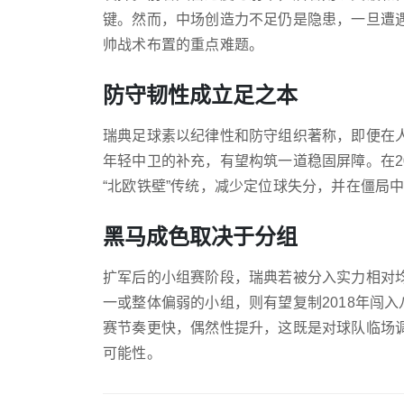
键。然而，中场创造力不足仍是隐患，一旦遭
帅战术布置的重点难题。
防守韧性成立足之本
瑞典足球素以纪律性和防守组织著称，即便在
年轻中卫的补充，有望构筑一道稳固屏障。在2
“北欧铁壁”传统，减少定位球失分，并在僵局
黑马成色取决于分组
扩军后的小组赛阶段，瑞典若被分入实力相对均
一或整体偏弱的小组，则有望复制2018年闯
赛节奏更快，偶然性提升，这既是对球队临场
可能性。