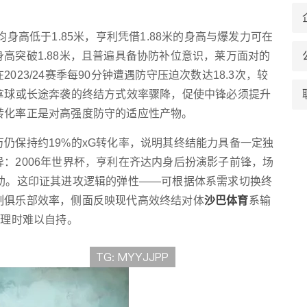
身高低于1.85米，亨利凭借1.88米的身高与爆发力可在
高突破1.88米，且普遍具备协防补位意识，莱万面对的
23/24赛季每90分钟遭遇防守压迫次数达18.3次，较
拿球或长途奔袭的终结方式效率骤降，促使中锋必须提升
转化率正是对高强度防守的适应性产物。
仍保持约19%的xG转化率，说明其终结能力具备一定独
：2006年世界杯，亨利在齐达内身后扮演影子前锋，场
助。这印证其进攻逻辑的弹性——可根据体系需求切换终
制俱乐部效率，侧面反映现代高效终结对体
沙巴体育
系输
梳理时难以自持。