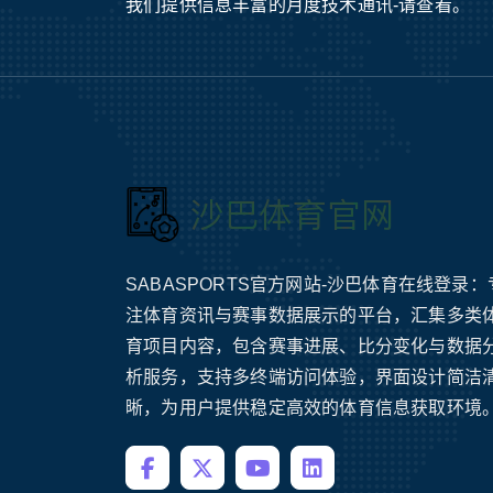
我们提供信息丰富的月度技术通讯-请查看。
SABASPORTS官方网站-沙巴体育在线登录：
注体育资讯与赛事数据展示的平台，汇集多类
育项目内容，包含赛事进展、比分变化与数据
析服务，支持多终端访问体验，界面设计简洁
晰，为用户提供稳定高效的体育信息获取环境