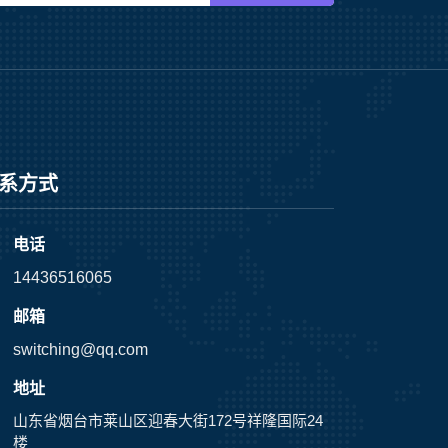
系方式
电话
14436516065
邮箱
switching@qq.com
地址
山东省烟台市莱山区迎春大街172号祥隆国际24
楼