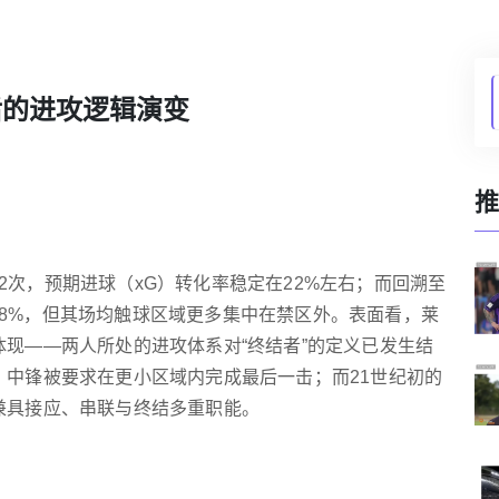
后的进攻逻辑演变
推
4.2次，预期进球（xG）转化率稳定在22%左右；而回溯至
约为18%，但其场均触球区域更多集中在禁区外。表面看，莱
现——两人所处的进攻体系对“终结者”的定义已发生结
中锋被要求在更小区域内完成最后一击；而21世纪初的
兼具接应、串联与终结多重职能。