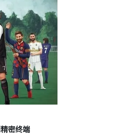
到精密终端