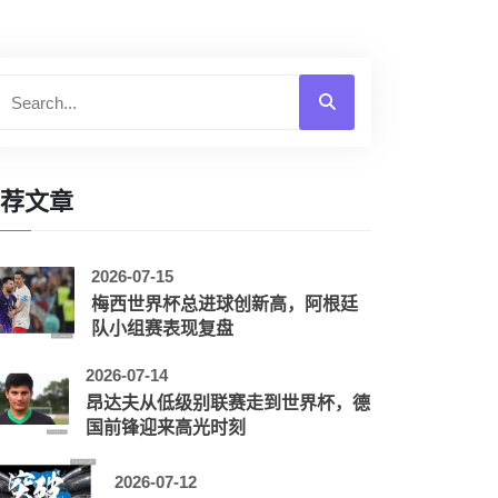
荐文章
2026-07-15
梅西世界杯总进球创新高，阿根廷
队小组赛表现复盘
2026-07-14
昂达夫从低级别联赛走到世界杯，德
国前锋迎来高光时刻
2026-07-12