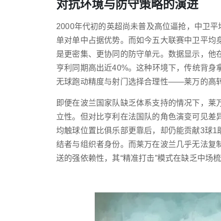
对抗环境与防守策略的演进
2000年代初的英超尚未普及高位逼抢，中卫平均
单对单中占据优势。而如今五大联赛中卫平均身
是更密集、更协同的防守单元。数据显示，他在20
亨利同期高出近40%。这种环境下，传统背身
无球跑动精度与射门选择合理性——莱万的高
即便在波兰国家队缺乏体系支持的情况下，莱万
立性。但对比亨利在法国队的角色演变可见差异
均触球位置比俱乐部更靠后，却仍能贡献3球1
结者与组织者身份。而莱万在波兰几乎无法复
送的强依赖性，其“精准打击”模式在缺乏中场