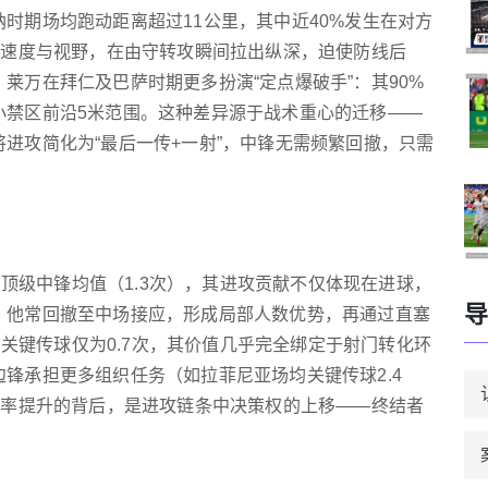
时期场均跑动距离超过11公里，其中近40%发生在对方
人速度与视野，在由守转攻瞬间拉出纵深，迫使防线后
莱万在拜仁及巴萨时期更多扮演“定点爆破手”：其90%
小禁区前沿5米范围。这种差异源于战术重心的迁移——
进攻简化为“最后一传+一射”，中锋无需频繁回撤，只需
同期顶级中锋均值（1.3次），其进攻贡献不仅体现在进球，
导
，他常回撤至中场接应，形成局部人数优势，再通过直塞
季的关键传球仅为0.7次，其价值几乎完全绑定于射门转化环
锋承担更多组织任务（如拉菲尼亚场均关键传球2.4
效率提升的背后，是进攻链条中决策权的上移——终结者