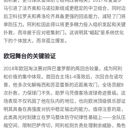
验积累，更与球队整体防守结构改善相关。2017年夏窗罗
马引进了法齐奥和马诺拉斯组成更稳定的中卫组合，同时边
后卫科拉罗夫和弗洛伦齐具备更强的回追能力，减轻了门将
单防压力。阿利松因此得以将更多精力投入组织发起和关键
扑救，而非疲于应对密集射门。这说明其“崛起”是系统优化
下的个体放大，而非孤立爆发。
欧冠舞台的关键验证
2018年欧冠淘汰赛对阵巴塞罗那的两回合较量，成为阿利
松价值的集中体现。首回合主场1-4落败后，次回合在诺坎
普，他多次化解梅西和苏亚雷斯的近距离攻门，全场贡献8
次扑救，力保球门不失，助罗马凭借客场进球奇迹晋级。这
场表现不仅巩固了他在队内的地位，也向欧洲顶级俱乐部证
明其具备在高强度对抗中稳定输出的能力。值得注意的是，
此类高光时刻建立在罗马整体防守纪律性基础上——全队压
缩空间、限制巴萨传切，阿利松则负责处理剩余威胁，角色