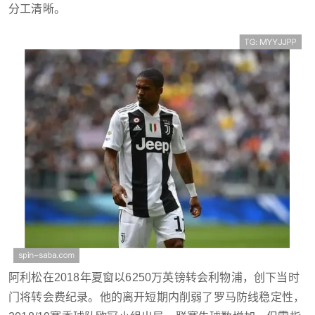
分工清晰。
阿利松在2018年夏窗以6250万英镑转会利物浦，创下当时
门将转会费纪录。他的离开短期内削弱了罗马防线稳定性，