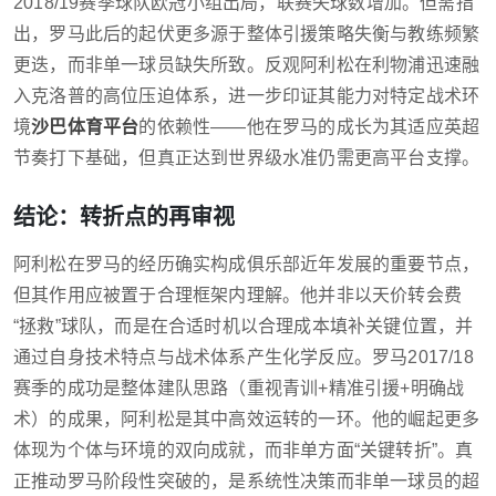
2018/19赛季球队欧冠小组出局，联赛失球数增加。但需指
出，罗马此后的起伏更多源于整体引援策略失衡与教练频繁
更迭，而非单一球员缺失所致。反观阿利松在利物浦迅速融
入克洛普的高位压迫体系，进一步印证其能力对特定战术环
境
沙巴体育平台
的依赖性——他在罗马的成长为其适应英超
节奏打下基础，但真正达到世界级水准仍需更高平台支撑。
结论：转折点的再审视
阿利松在罗马的经历确实构成俱乐部近年发展的重要节点，
但其作用应被置于合理框架内理解。他并非以天价转会费
“拯救”球队，而是在合适时机以合理成本填补关键位置，并
通过自身技术特点与战术体系产生化学反应。罗马2017/18
赛季的成功是整体建队思路（重视青训+精准引援+明确战
术）的成果，阿利松是其中高效运转的一环。他的崛起更多
体现为个体与环境的双向成就，而非单方面“关键转折”。真
正推动罗马阶段性突破的，是系统性决策而非单一球员的超