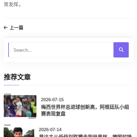
常发挥。
上一篇
推荐文章
2026-07-15
梅西世界杯总进球创新高，阿根廷队小组
赛表现复盘
2026-07-14