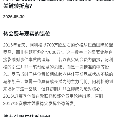
关键转折点？
2026-05-30
转会费与现实的错位
2016年夏天，阿利松以700万欧左右的价格从巴西国际加盟
罗马，而非标题所称的“7000万”。这一数字上的显著偏差直
接影响对事件本质的理解——若以真实转会费为前提，阿利
松的引进并非一笔创纪录的豪赌，而是一次精准的中等投
入。罗马当时门将位置长期依赖老将什琴斯尼或状态不稳的
马尔凯蒂，急需一位具备成长潜力的主力门将。阿利松的到
来填补了这一空缺，但其初期并非立即成为绝对核心：
2016/17赛季他仅在欧联杯和部分意甲轮换出场，直到
2017/18赛季才凭借稳定发挥坐稳首发。