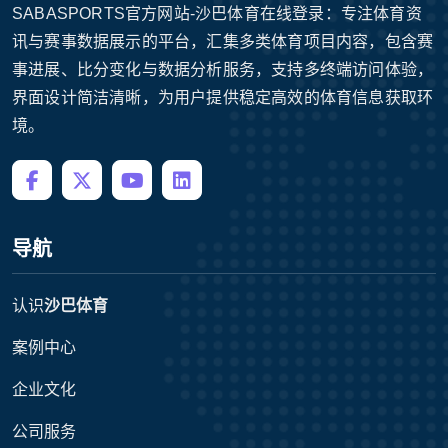
SABASPORTS官方网站-沙巴体育在线登录：专注体育资
讯与赛事数据展示的平台，汇集多类体育项目内容，包含赛
事进展、比分变化与数据分析服务，支持多终端访问体验，
界面设计简洁清晰，为用户提供稳定高效的体育信息获取环
境。
导航
认识
沙巴体育
案例中心
企业文化
公司服务