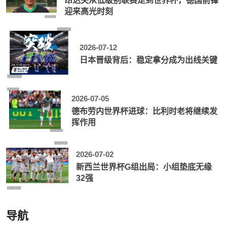
昂达夫从低级别联赛走到世界杯，德国前锋
迎来高光时刻
2026-07-12
日本晋级背后：稳定拿分成为出线关键
2026-07-05
德布劳内世界杯进球：比利时老将继续发
挥作用
2026-07-02
新西兰世界杯G组出局：小组垫底无缘
32强
导航