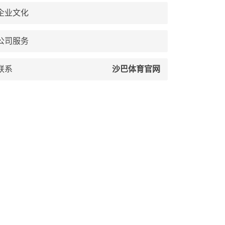
企业文化
公司服务
联系
沙巴体育官网