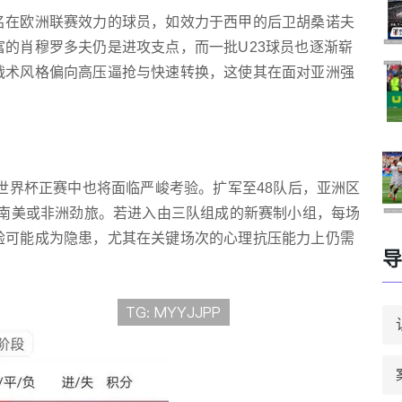
名在欧洲联赛效力的球员，如效力于西甲的后卫胡桑诺夫
的肖穆罗多夫仍是进攻支点，而一批U23球员也逐渐崭
战术风格偏向高压逼抢与快速转换，这使其在面对亚洲强
6世界杯正赛中也将面临严峻考验。扩军至48队后，亚洲区
、南美或非洲劲旅。若进入由三队组成的新赛制小组，每场
验可能成为隐患，尤其在关键场次的心理抗压能力上仍需
导