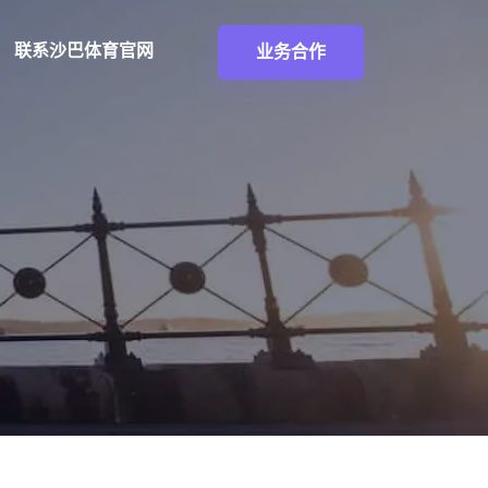
联系
沙巴体育官网
业务合作