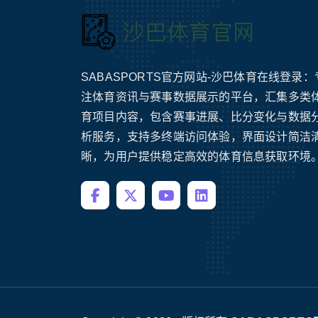
SABASPORTS官方网站-沙巴体育在线登录：
注体育资讯与赛事数据展示的平台，汇集多类
育项目内容，包含赛事进展、比分变化与数据
析服务，支持多终端访问体验，界面设计简洁
晰，为用户提供稳定高效的体育信息获取环境