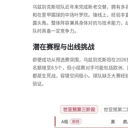
乌兹别克斯坦队近年来完成新老交替，拥有多
和在意甲踢球的中场叶罗欣。锋线上，经验丰富
露头角。整体阵容兼具身体对抗与技术能力，
队时具备一定竞争力。
潜在赛程与出线挑战
即便成功从预选赛突围，乌兹别克斯坦在202
名额增至8.5个，但小组赛对手可能包括欧洲
都是生死战，容错空间极小。球队缺乏大赛经
验证。