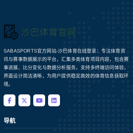
SABASPORTS官方网站-沙巴体育在线登录：专注体育资
讯与赛事数据展示的平台，汇集多类体育项目内容，包含赛
事进展、比分变化与数据分析服务，支持多终端访问体验，
界面设计简洁清晰，为用户提供稳定高效的体育信息获取环
境。
导航