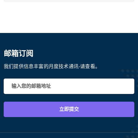
邮箱订阅
我们提供信息丰富的月度技术通讯-请查看。
立即提交