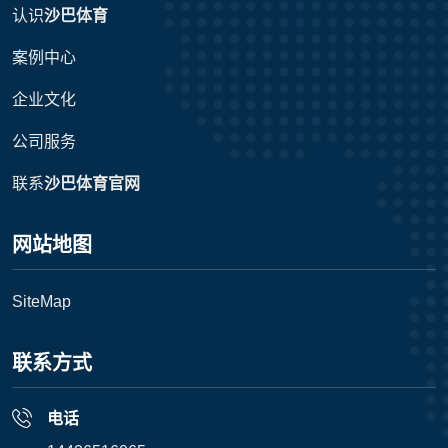
认识
沙巴体育
案例中心
企业文化
公司服务
联系
沙巴体育官网
网站地图
SiteMap
联系方式
电话