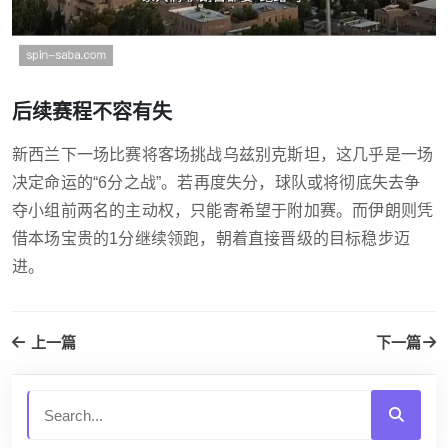
后续赛程不容有失
新西兰下一场比赛将客场挑战乌兹别克斯坦，这几乎是一场
决定命运的“6分之战”。若再度失分，球队或将彻底失去争
夺小组前两名的主动权，只能寄希望于附加赛。而伊朗则凭
借本场宝贵的1分继续领跑，朝着直接晋级的目标稳步迈
进。
上一篇
下一篇