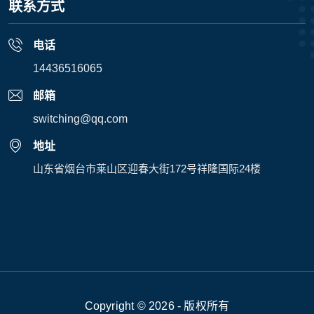
联系方式
电话
14436516065
邮箱
switching@qq.com
地址
山东省烟台市莱山区迎春大街172号祥隆国际24楼
Copyright © 2026 - 版权所有