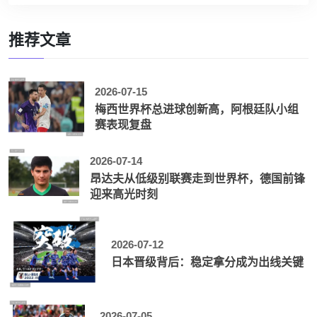
推荐文章
2026-07-15
梅西世界杯总进球创新高，阿根廷队小组
赛表现复盘
2026-07-14
昂达夫从低级别联赛走到世界杯，德国前锋
迎来高光时刻
2026-07-12
日本晋级背后：稳定拿分成为出线关键
2026-07-05