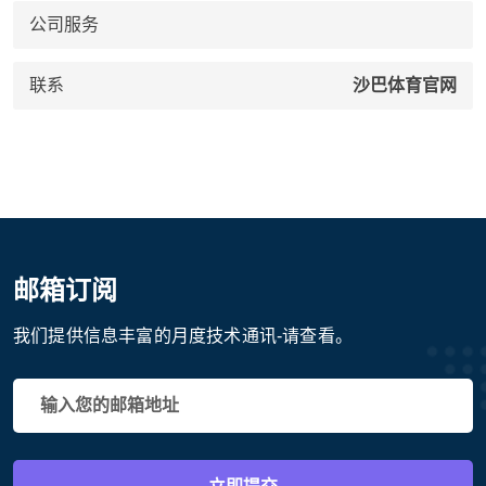
公司服务
联系
沙巴体育官网
邮箱订阅
我们提供信息丰富的月度技术通讯-请查看。