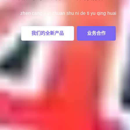
🎧📱
🎧📱
zhen cang ji yi zhuan shu ni de ti yu qing huai
 lin qi jing gan shou sai chang xin tiao
shen lin qi jing gan shou sai chang 
我们的全新产品
业务合作
公司目标
灵活服务方案
公司目标
灵活服务