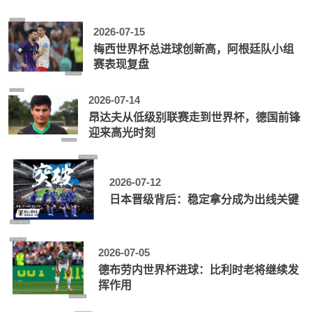
2026-07-15
梅西世界杯总进球创新高，阿根廷队小组
赛表现复盘
2026-07-14
昂达夫从低级别联赛走到世界杯，德国前锋
迎来高光时刻
2026-07-12
日本晋级背后：稳定拿分成为出线关键
2026-07-05
德布劳内世界杯进球：比利时老将继续发
挥作用