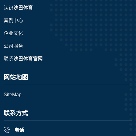
认识
沙巴体育
案例中心
企业文化
公司服务
联系
沙巴体育官网
网站地图
SiteMap
联系方式
电话