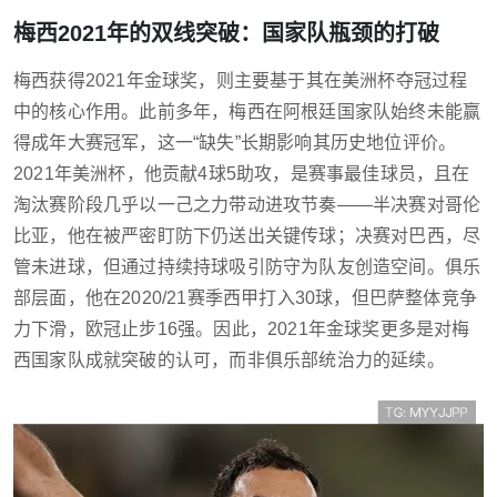
梅西2021年的双线突破：国家队瓶颈的打破
梅西获得2021年金球奖，则主要基于其在美洲杯夺冠过程
中的核心作用。此前多年，梅西在阿根廷国家队始终未能赢
得成年大赛冠军，这一“缺失”长期影响其历史地位评价。
2021年美洲杯，他贡献4球5助攻，是赛事最佳球员，且在
淘汰赛阶段几乎以一己之力带动进攻节奏——半决赛对哥伦
比亚，他在被严密盯防下仍送出关键传球；决赛对巴西，尽
管未进球，但通过持续持球吸引防守为队友创造空间。俱乐
部层面，他在2020/21赛季西甲打入30球，但巴萨整体竞争
力下滑，欧冠止步16强。因此，2021年金球奖更多是对梅
西国家队成就突破的认可，而非俱乐部统治力的延续。