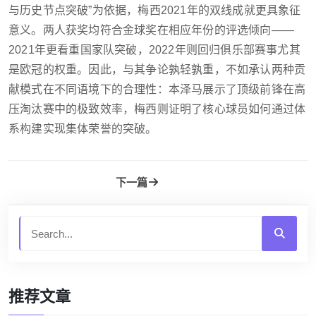
与历史节点突破”为依据，梅西2021年的双线成就更具象征
意义。两人获奖均符合金球奖在相应年份的评选倾向——
2021年更看重国家队突破，2022年则回归俱乐部赛事尤其
是欧冠的权重。因此，与其争论孰轻孰重，不如承认两种贡
献模式在不同语境下的合理性：本泽马展示了顶级前锋在高
压淘汰赛中的极致效率，梅西则证明了核心球员如何通过体
系构建实现集体荣誉的突破。
下一篇
推荐文章