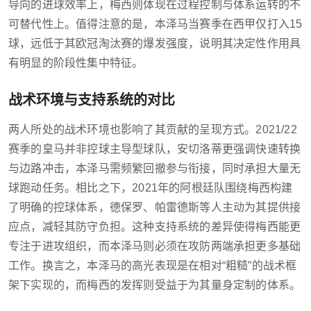
导向的进球效率上，梅西则体现在过程控制与体系运转的不
可替代性上。值得注意的是，本泽马当赛季在西甲仅打入15
球，远低于其欧冠淘汰赛的爆发强度，说明其决定性作用具
有明显的阶段性集中特征。
战术环境与支持系统的对比
两人所处的战术环境也影响了其贡献的呈现方式。2021/22
赛季的皇马并非控球主导型球队，安切洛蒂更强调快速转换
与边路冲击，本泽马需频繁回撤参与衔接，同时承担大量无
球跑动任务。相比之下，2021年的阿根廷队围绕梅西构建
了明确的控球体系，德保罗、帕雷德斯等人主动为其提供接
应点，减轻其防守负担。这种支持系统的差异使得梅西能更
专注于进攻组织，而本泽马则必须在攻防两端承担更多基础
工作。换言之，本泽马的高光表现是在相对“粗糙”的战术框
架下实现的，而梅西的发挥则受益于为其量身定制的体系。