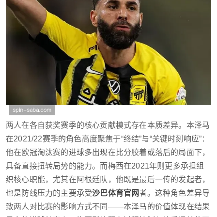
两人在各自获奖赛季的核心贡献模式存在本质差异。本泽马
在2021/22赛季的角色高度聚焦于“终结”与“关键时刻响应”：
他在欧冠淘汰赛的进球多出现在比分胶着或落后的局面下，
具备直接扭转局势的能力。而梅西在2021年则更多承担组
织核心职能，尤其在阿根廷队，他既是最后一传的发起者，
也是防线压力的主要承受
沙巴体育官网
者。这种角色差异导
致两人对比赛的影响方式不同——本泽马的价值体现在结果