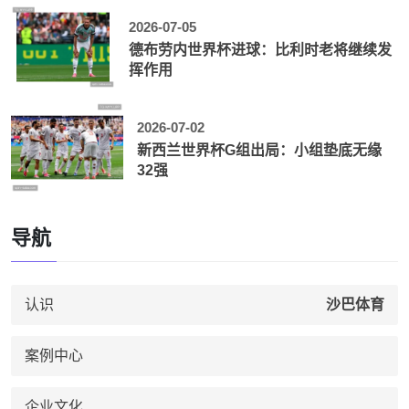
2026-07-05
德布劳内世界杯进球：比利时老将继续发
挥作用
2026-07-02
新西兰世界杯G组出局：小组垫底无缘
32强
导航
认识
沙巴体育
案例中心
企业文化