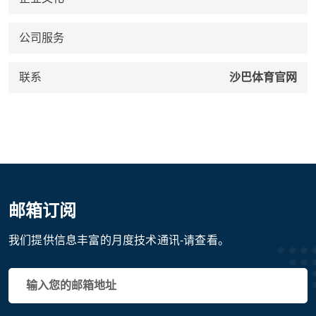
公司服务
联系
沙巴体育官网
邮箱订阅
我们提供信息丰富的月度技术通讯-请查看。