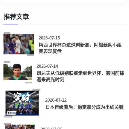
推荐文章
2026-07-15
梅西世界杯总进球创新高，阿根廷队小组
赛表现复盘
2026-07-14
昂达夫从低级别联赛走到世界杯，德国前锋
迎来高光时刻
2026-07-12
日本晋级背后：稳定拿分成为出线关键