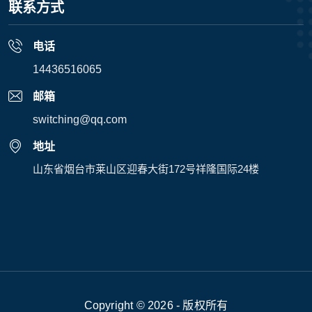
联系方式
电话
14436516065
邮箱
switching@qq.com
地址
山东省烟台市莱山区迎春大街172号祥隆国际24楼
Copyright © 2026 - 版权所有