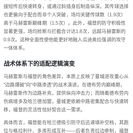
接短传后快速转身，或通过斜插身后制造纵深。其传球选择
也更偏向于配合而非个人突破，场均关键传球数（1.9次）
高于马赫雷斯巅峰期（1.5次）。此外，福登的防守积极性
显著更强，场均抢断与拦截合计达1.8次，远超马赫雷斯的
0.9次。这种全面性使他能更好地融入瓜迪奥拉强调的攻守
一体体系。
战术体系下的适配逻辑演变
马赫雷斯与福登的角色差异，本质上反映了曼城进攻重心从
“边路爆破”向“中路渗透”的战术演进。在德布劳内巅峰期，
马赫雷斯作为边路补充，提供纵向冲击力；而随着德布劳内
伤病增多及哈兰德加盟，曼城更依赖中路密集配合与快速转
移，福登的灵活性恰好契合这一需求。
具体而言，福登能在哈兰德吸引防守后迅速填补空档，其跑
位与格拉利什、多库形成互补——后者负责拉边牵制，福登