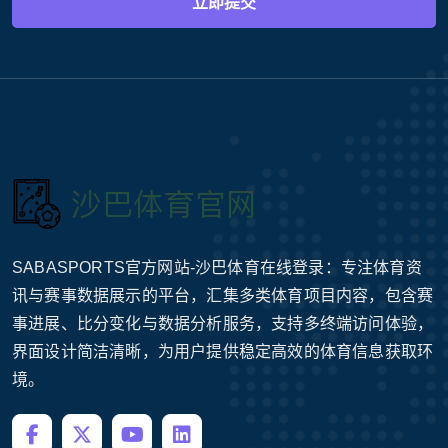
立即提交
SABASPORTS官方网站-沙巴体育在线登录：专注体育资
讯与赛事数据展示的平台，汇集多类体育项目内容，包含赛
事进展、比分变化与数据分析服务，支持多终端访问体验，
界面设计简洁清晰，为用户提供稳定高效的体育信息获取环
境。