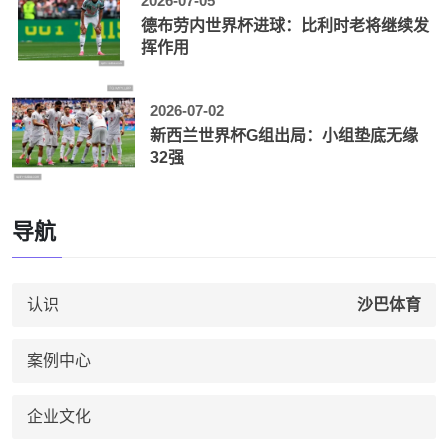
2026-07-05
德布劳内世界杯进球：比利时老将继续发
挥作用
2026-07-02
新西兰世界杯G组出局：小组垫底无缘
32强
导航
认识
沙巴体育
案例中心
企业文化