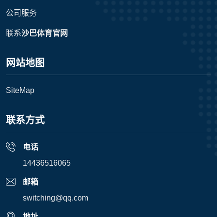
公司服务
联系
沙巴体育官网
网站地图
SiteMap
联系方式
电话
14436516065
邮箱
switching@qq.com
地址