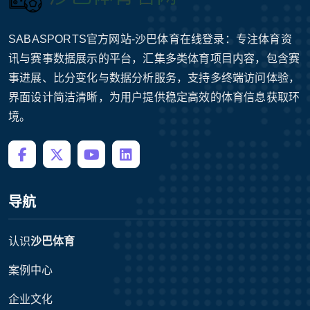
SABASPORTS官方网站-沙巴体育在线登录：专注体育资
讯与赛事数据展示的平台，汇集多类体育项目内容，包含赛
事进展、比分变化与数据分析服务，支持多终端访问体验，
界面设计简洁清晰，为用户提供稳定高效的体育信息获取环
境。
导航
认识
沙巴体育
案例中心
企业文化