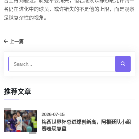
台上得到验证。质疑不会消失，但若继续以静态眼光评判一
名仍在进化中的球员，或许错失的不是他的上限，而是观察
足球复杂性的视角。
上一篇
推荐文章
2026-07-15
梅西世界杯总进球创新高，阿根廷队小组
赛表现复盘