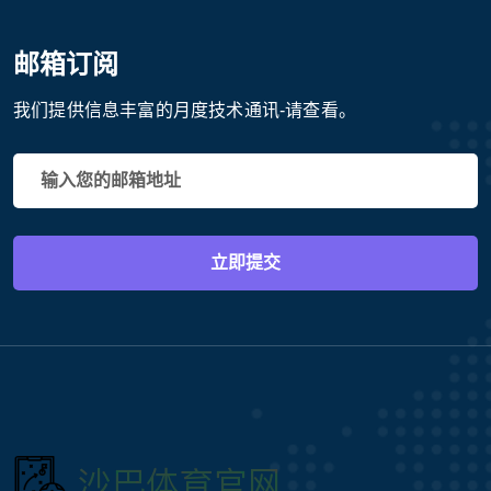
邮箱订阅
我们提供信息丰富的月度技术通讯-请查看。
立即提交