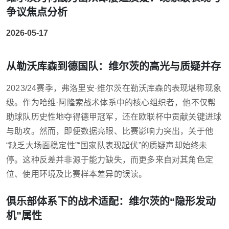
争议焦点分析
2026-05-17
从勒沃库森到德国队：维尔茨的高光与质疑并存
2023/24赛季，弗洛里安·维尔茨在勒沃库森的表现堪称现象
级。作为哈维·阿隆索战术体系中的核心组织者，他不仅帮
助球队历史性地夺得德甲冠军，还在欧联杯中贡献关键进球
与助攻。然而，即便数据亮眼、比赛影响力突出，关于他
“缺乏大场面稳定性”“国家队表现起伏”的质疑声却始终未
停。这种反差并非源于能力缺失，而更多来自对其角色定
位、使用环境及比赛样本差异的误读。
俱乐部体系下的战术适配：维尔茨的“隐形发动
机”属性